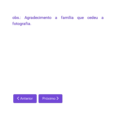
obs.: Agradecimento a família que cedeu a
fotografia.
Artigo anterior: Graça Aranha
Próximo artigo: Ferrignac
Anterior
Próximo