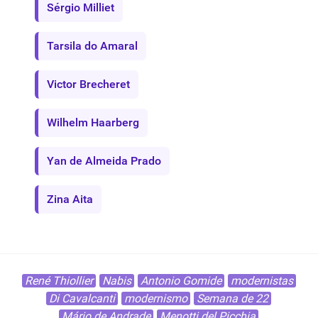
Sérgio Milliet
Tarsila do Amaral
Victor Brecheret
Wilhelm Haarberg
Yan de Almeida Prado
Zina Aita
René Thiollier
Nabis
Antonio Gomide
modernistas
Di Cavalcanti
modernismo
Semana de 22
Mário de Andrade
Menotti del Picchia