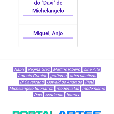
do "Davi" de
Michelangelo
Miguel, Anjo
Nabis
Regina Graz
Martins Ribeiro
Zina Aita
Antonio Gomide
grafismo
artes plásticas
Di Cavalcanti
Oswald de Andrade
Pietà
Michelangelo Buonarroti
modernistas
modernismo
Davi
Academia
barroco