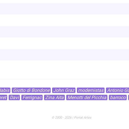
abis
Giotto di Bondone
John Graz
modernistas
Antonio G
ret
Davi
Ferrignac
Zina Aita
Menotti del Picchia
barroco
© 2000 - 2026 | Portal Artes