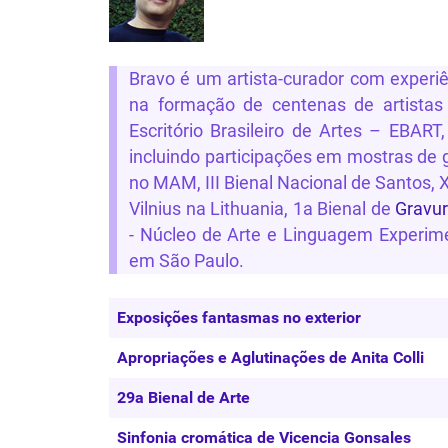
Bravo
é
um
artista-curador
com
experi
na
formação
de
centenas
de
artistas
Escritório
Brasileiro
de
Artes
– EBART, 
incluindo participações em mostras de g
no MAM, III Bienal Nacional de Santos, X
Vilnius
na
Lithuania, 1a Bienal de
Gravu
- Núcleo de Arte e Linguagem Experim
em São Paulo.
Artigos
Título
Exposições fantasmas no exterior
Apropriações e Aglutinações de Anita Colli
29a Bienal de Arte
Sinfonia cromática de Vicencia Gonsales