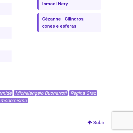
Ismael Nery
Cézanne - Cilindros,
cones e esferas
omide
Michelangelo Buonarroti
Regina Graz
modernismo
Subir