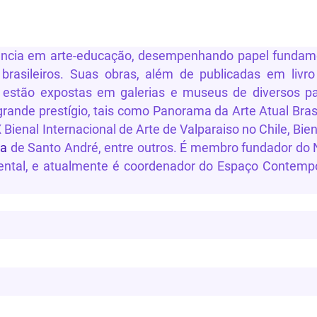
ência
em
arte-educação
,
desempenhando
papel
fundam
brasileiros
.
Suas
obras
,
além
de
publicadas
em
livro
estão expostas em galerias e museus de diversos pa
rande prestígio, tais como Panorama da Arte Atual Brasi
 Bienal Internacional de Arte de Valparaiso no Chile, Bien
ra
de Santo André, entre outros. É membro fundador do
ental, e atualmente
é
coordenador do Espaço Contemp