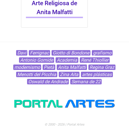
Arte Religiosa de
Anita Malfatti
Davi
Ferrignac
Giotto di Bondone
grafismo
Antonio Gomide
Academia
René Thiollier
modernismo
Pietà
Anita Malfatti
Regina Graz
Menotti del Picchia
Zina Aita
artes plásticas
Oswald de Andrade
Semana de 22
© 2000 - 2026 | Portal Artes