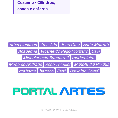
Cézanne - Cilindros,
cones e esferas
artes plásticas
Zina Aita
John Graz
Anita Malfatti
Academia
Vicente do Rêgo Monteiro
Davi
Michelangelo Buonarroti
modernistas
Mário de Andrade
René Thiollier
Menotti del Picchia
grafismo
barroco
Pietà
Oswaldo Goeldi
© 2000 - 2026 | Portal Artes