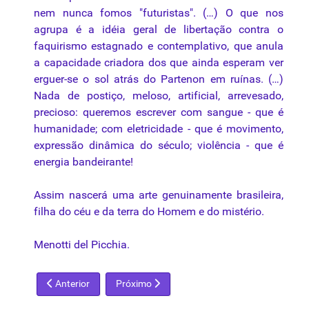
nem nunca fomos "futuristas". (…) O que nos
agrupa é a idéia geral de libertação contra o
faquirismo estagnado e contemplativo, que anula
a capacidade criadora dos que ainda esperam ver
erguer-se o sol atrás do Partenon em ruínas. (…)
Nada de postiço, meloso, artificial, arrevesado,
precioso: queremos escrever com sangue - que é
humanidade; com eletricidade - que é movimento,
expressão dinâmica do século; violência - que é
energia bandeirante!
Assim nascerá uma arte genuinamente brasileira,
filha do céu e da terra do Homem e do mistério.
Menotti del Picchia.
Artigo anterior: Oswald de Andrade
Próximo artigo: Martins Ribeiro
Anterior
Próximo