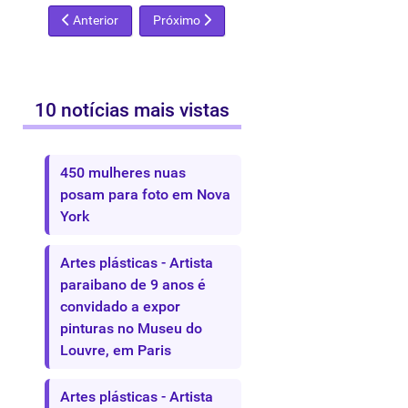
Artigo anterior: Museus iraqueanos sofreram o mais grave de
Próximo artigo: Litografias de Picasso arrema
Anterior
Próximo
10 notícias mais vistas
450 mulheres nuas
posam para foto em Nova
York
Artes plásticas - Artista
paraibano de 9 anos é
convidado a expor
pinturas no Museu do
Louvre, em Paris
Artes plásticas - Artista