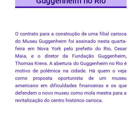
Guggenheim no Rio
O
contrato
para
a
construção
de
uma
filial
carioca
do
Museu
Guggenheim
foi
assinado
nesta
quarta-
feira
em Nova York
pelo
prefeito
do Rio, Cesar
Maia, e o
diretor
da
Fundação
Guggenheim,
Thomas
Krens
. A
abertura
do Guggenheim no Rio
é
motivo
de
polêmica
na cidade. Há quem o veja
como proposta oportunista de um museu
americano em dificuldades financeiras e os que
defendem o novo museu como mola mestra
para
a
revitalização do centro histórico
carioca
.