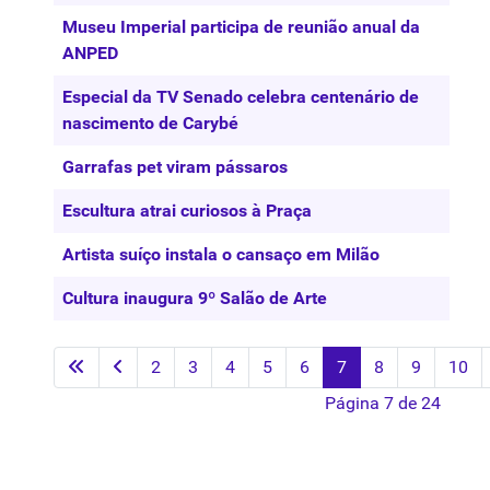
Museu Imperial participa de reunião anual da
ANPED
Especial da TV Senado celebra centenário de
nascimento de Carybé
Garrafas pet viram pássaros
Escultura atrai curiosos à Praça
Artista suíço instala o cansaço em Milão
Cultura inaugura 9º Salão de Arte
2
3
4
5
6
7
8
9
10
Página 7 de 24