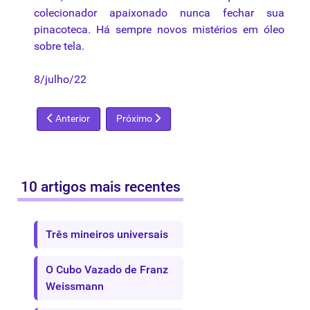
colecionador apaixonado nunca fechar sua
pinacoteca
. Há sempre novos mistérios em óleo
sobre tela.
8/julho/22
Artigo anterior: Stop Oil
Próximo artigo: LEILÕES DE ESPÓLIOS
Anterior
Próximo
10 artigos mais recentes
Três mineiros universais
O Cubo Vazado de Franz
Weissmann