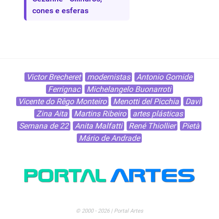
cones e esferas
Victor Brecheret
modernistas
Antonio Gomide
Ferrignac
Michelangelo Buonarroti
Vicente do Rêgo Monteiro
Menotti del Picchia
Davi
Zina Aita
Martins Ribeiro
artes plásticas
Semana de 22
Anita Malfatti
René Thiollier
Pietà
Mário de Andrade
© 2000 - 2026 | Portal Artes