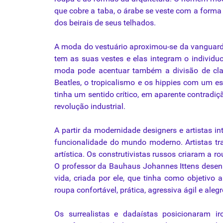
que
cobre a taba, o árabe se
veste
com a forma 
dos beirais de
seus
telhados.
A moda do vestuário aproximou-se
da
vanguarda
tem as suas vestes e elas integram o individuo
moda pode acentuar também a divisão de cl
Beatles, o tropicalismo e
os
hippies com um esti
tinha um sentido crítico, em aparente contrad
revolução industrial.
A partir
da
modernidade designers e artistas in
funcionalidade do mundo moderno. Artistas 
artística. Os construtivistas russos criaram a
ro
O professor
da
Bauhaus Johannes Ittens des
vida, criada por ele,
que
tinha
como
objetivo a
roupa
confortável, prática, agressiva ágil e ale
Os surrealistas e dadaístas posicionaram i