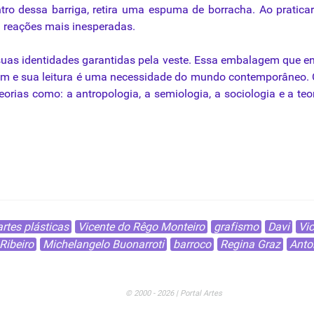
entro dessa barriga, retira uma espuma de borracha. Ao pratica
 reações mais inesperadas.
suas identidades garantidas
pela
veste
. Essa embalagem
que
en
em e
sua
leitura é uma
necessidade
do mundo contemporâneo.
eorias
como
: a antropologia, a semiologia, a sociologia e a te
sperado
artes plásticas
Vicente do Rêgo Monteiro
grafismo
Davi
Vic
Ribeiro
Michelangelo Buonarroti
barroco
Regina Graz
Anto
© 2000 - 2026 | Portal Artes