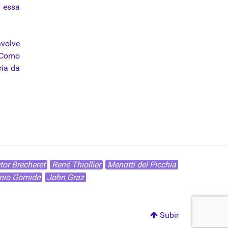
r essa
volve
 Como
oria
da
tor Brecheret
René Thiollier
Menotti del Picchia
nio Gomide
John Graz
Subir