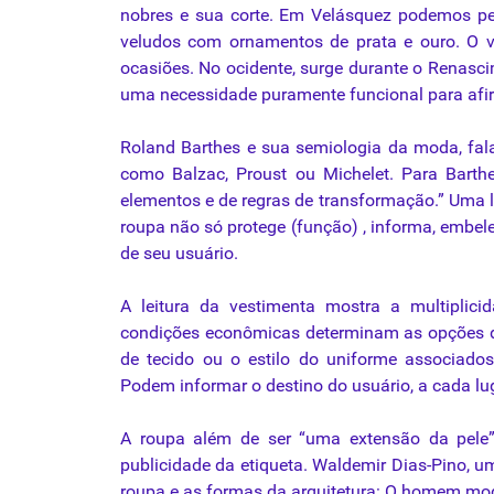
nobres e
sua
corte. Em Velásquez podemos p
veludos com ornamentos de prata e ouro. O 
ocasiões. No ocidente, surge durante o
Renasci
uma
necessidade
puramente funcional
para
afi
Roland Barthes e
sua
semiologia
da
moda, fa
como
Balzac, Proust
ou
Michelet. Para Bart
elementos e de regras de
transformação.”
Uma l
roupa
não só protege (função) , informa, embel
de
seu
usuário.
A leitura
da
vestimenta mostra a multiplicid
condições econômicas determinam as opções do
de tecido
ou
o estilo do uniforme associados 
Podem informar o destino do usuário, a cada l
A
roupa
além de ser “uma extensão
da
pele
publicidade
da
etiqueta. Waldemir Dias-Pino, u
roupa
e as formas
da
arquitetura
: O
homem
mode