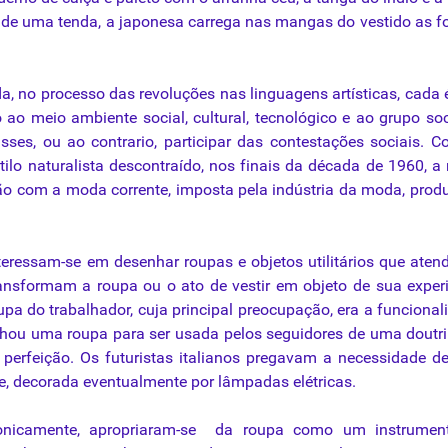
de uma tenda, a japonesa carrega nas mangas do vestido as 
, no processo das revoluções nas linguagens artísticas, cada
 ao meio ambiente social, cultural, tecnológico e ao grupo soc
asses,
ou
ao contrario, participar das contestações sociais. 
lo naturalista descontraído, nos finais
da
década de 1960, a
ição com a moda corrente, imposta
pela
indústria
da
moda, prod
teressam-se em desenhar roupas e objetos utilitários
que
aten
transformam a
roupa
ou
o ato de vestir em objeto de
sua
exper
upa
do trabalhador, cuja principal preocupação, era a funcional
enhou uma
roupa
para
ser usada pelos seguidores de uma doutr
 perfeição. Os futuristas italianos pregavam a
necessidade
de
gre, decorada eventualmente por lâmpadas elétricas.
ronicamente, apropriaram-se
da
roupa
como
um instrumen