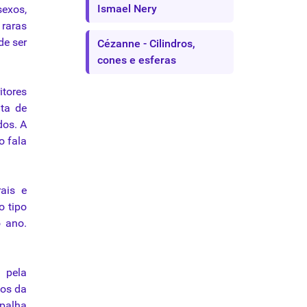
Ismael Nery
exos,
raras
de ser
Cézanne - Cilindros,
cones e esferas
itores
ta de
dos. A
o fala
rais e
 o tipo
o ano.
a
pela
los
da
 palha