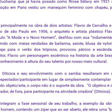
l Duchamp
que
já havia posado
como
Rrose Sélavy em 1921
sição em Paris vestiu um manequim feminino com chapéu, pa
 principalmente na obra de dois artistas: Flavio de Carvalho e
de são Paulo em 1956, o arquiteto e artista plástico Fláv
aulo “A Moda e o Novo Homem”, desfilou com
sua
“indumentár
indo com meias rendadas de bailarina, saiote, blusa de nyl
raje
para
o verão dos trópicos, provocou pânico e escânda
critor, Flavio um personagem excêntrico na história
da
arte brasi
econhecimento à altura do
seu
talento por nosso meio cultural.
 Oiticica e
seu
envolvimento com o samba resultaram em 
spectador/participante em lugar de simplesmente contemplar 
do objeto/arte, o
corpo
não é o suporte
da
obra. "O objetivo é 
ador, de fora,
para
participante na atividade criadora" (Oiticica).
integram a fase sensorial de
seu
trabalho, a exemplo
da
ob
m
homem
, contendo um zíper
que
ao ser aberto, ele retira uma "b