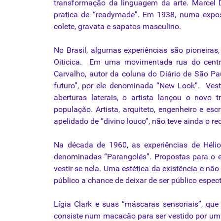
transformação
da
linguagem
da
arte. Marce
pratica de “readymade”. Em 1938, numa expo
colete, gravata e sapatos masculino.
No Brasil, algumas experiências são pioneiras,
Oiticica. Em uma movimentada rua do centro 
Carvalho, autor
da
coluna do Diário de São P
futuro”, por ele denominada “New Look”. Vest
aberturas laterais, o artista lançou o novo
t
população. Artista, arquiteto, engenheiro e es
apelidado de “divino louco”, não teve ainda o r
Na década de 1960, as experiências de Hélio
denominadas “Parangolés”. Propostas
para
o e
vestir-se nela. Uma estética
da
existência e não 
público a chance de deixar de ser público espect
Lígia Clark e suas “máscaras sensoriais”,
que
consiste num macacão
para
ser vestido por u