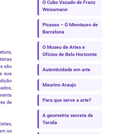
O Cubo Vazado de Franz
Weissmann
Picasso – O Minotauro de
Barcelona
O Museu de Artes e
tetura
,
Ofícios de Belo Horizonte
árias
os
são
Autenticidade em arte
 a
sua
dição
Maurino Araujo
cados,
imenta
Para que serve a arte?
es de
A geometria secreta de
Tarsila
istas,
ram
os