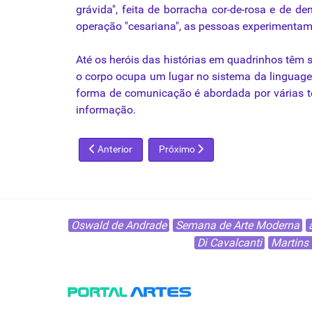
grávida", feita de borracha cor-de-rosa e de d
operação "cesariana", as pessoas experimentam
Até
os
heróis das histórias em quadrinhos têm 
o
corpo
ocupa um lugar no sistema
da
linguag
forma de comunicação é abordada por várias t
informação.
Artigo anterior: O descaso pela arte
Próximo artigo: A escultura do ine
Anterior
Próximo
Oswald de Andrade
Semana de Arte Moderna
Di Cavalcanti
Martins 