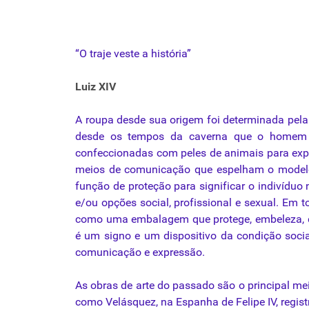
“O
traje
veste
a
história”
Luiz
XIV
A
roupa
desde
sua
origem
foi
determinada
pela
desde
os
tempos
da
caverna
que
o
homem
confeccionadas
com
peles
de
animais
para
exp
meios de comunicação
que
espelham o modelo
função de proteção
para
significar o indivíduo
e/
ou
opções social, profissional e sexual. Em 
como
uma embalagem
que
protege, embeleza, 
é um signo e um dispositivo
da
condição socia
comunicação e expressão.
As obras de arte do passado são o principal m
como
Velásquez, na Espanha de Felipe IV, regi