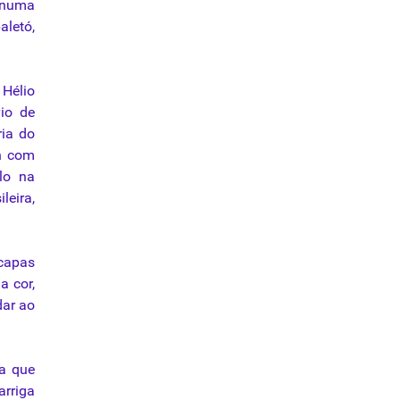
 numa
letó,
 Hélio
io de
ia do
on com
lo na
leira,
capas
a cor,
dar ao
ra
que
arriga