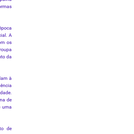
formas
 época
ial. A
Com
os
roupa
uto
da
dam à
iência
idade.
ina de
 uma
to de