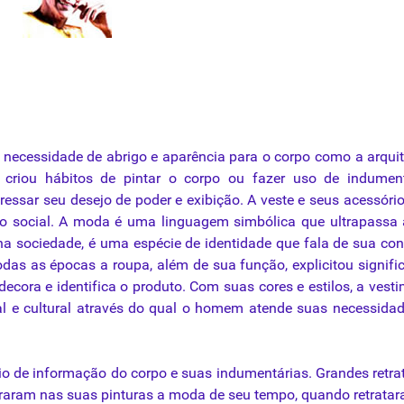
necessidade
de
abrigo
e
aparência
para
o
corpo
como
a
arqui
criou
hábitos
de
pintar
o
corpo
ou
fazer
uso
de
indument
ressar
seu
desejo
de
poder
e
exibição
. A
veste
e
seus
acessóri
 social. A moda é uma linguagem simbólica
que
ultrapassa
 na sociedade, é uma espécie de identidade
que
fala de
sua
con
todas as épocas a
roupa
, além de
sua
função, explicitou signifi
decora e identifica o produto. Com suas cores e
estilos
, a vest
l e cultural através do qual o
homem
atende suas necessidad
eio de informação do
corpo
e suas
indumentárias
. Grandes retrat
straram nas suas pinturas a moda de
seu
tempo, quando retrata