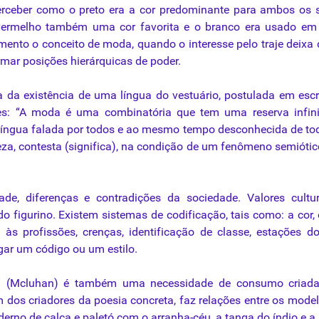
erceber
como
o preto era a cor predominante
para
ambos
os
s
vermelho também uma cor favorita e o branco era usado em 
mento
o conceito de moda, quando o interesse pelo
traje
deixa 
rmar posições hierárquicas de
poder
.
la
da
existência de uma língua do vestuário, postulada em escr
hes: “A moda é uma combinatória
que
tem uma reserva infini
íngua falada por todos e ao mesmo tempo desconhecida de to
eza, contesta (significa), na condição de um fenômeno semiótic
ade, diferenças e contradições
da
sociedade. Valores cultu
 figurino. Existem sistemas de codificação, tais
como
: a cor,
às profissões, crenças, identificação de classe, estações d
ugar um código
ou
um estilo.
” (Mcluhan) é também uma
necessidade
de consumo criad
m dos criadores
da
poesia concreta, faz relações entre
os
mode
rno de calça e paletó com o arranha-céu, a tanga do índio e a