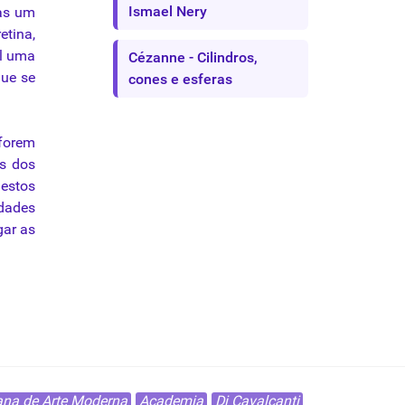
Ismael Nery
mas um
etina,
l uma
Cézanne - Cilindros,
que
se
cones e esferas
orem
es dos
estos
idades
gar as
na de Arte Moderna
Academia
Di Cavalcanti