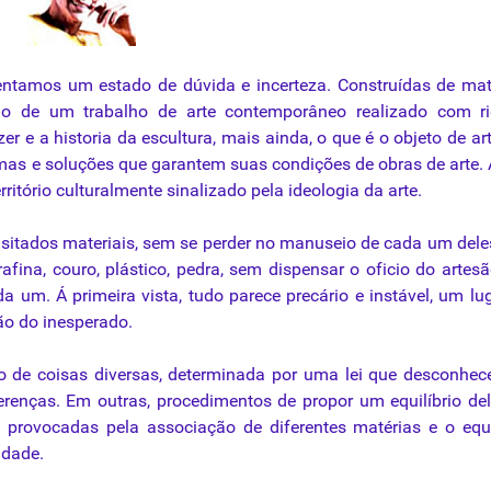
entamos
um
estado
de
dúvida
e
incerteza
.
Construídas
de
mat
lo
de um
trabalho
de
arte
contemporâneo
realizado
com ri
zer
e a
historia
da
escultura
,
mais
ainda
, o
que
é
o
objeto
de
ar
mas
e
soluções
que
garantem
suas condições de obras de
arte
.
ritório culturalmente sinalizado pela ideologia
da
arte
.
sitados
materiais
, sem se perder no manuseio de cada um deles
rafina, couro, plástico, pedra, sem dispensar o oficio do artes
a um. Á primeira vista, tudo parece precário e instável, um lu
zão do inesperado.
de coisas diversas, determinada por uma lei
que
desconhec
renças. Em outras, procedimentos de propor um equilíbrio de
 provocadas pela associação de diferentes matérias e o equi
idade.