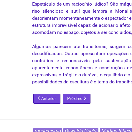
Espetáculo de um raciocínio lúdico? São máq
riso silencioso e sutil
que
lembra a Monalis
desorientam momentaneamente o espectador e 
estrutura imprevisível capaz de acionar o af
acomodam no espaço, objetos a ser concluídos
Algumas parecem até transitórias, surgem
decodificadas. Outras apresentam operações
contrários e responsáveis pela sustentaç
aparentemente espontâneos e construções dec
expressivas, o frágil e o durável, o equilíbrio e o
possibilidades
da
escultura
é
o tema do
trabalh
Artigo anterior: A Linguagem e a Transgressão da V
Próximo artigo: A estética do cubis
Anterior
Próximo
modernismo
Oswaldo Goeldi
Martins Ribeir