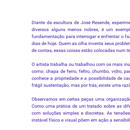
Diante
da
escultura
de
José
Resende
,
experim
diversos
alguns
menos
nobres
,
é
um
exemp
fundamentação
para
interrogar
e
enfrentar
o
fa
dias
de
hoje
.
Quem
as
olha
inventa
seus
proble
de contas, essas coisas estão colocadas num ter
O artista trabalha ou trabalhou com os
mais
inu
como: chapa de ferro, feltro, chumbo, vidro, pa
conhece a propriedade e a possibilidade de cad
frágil sustentação, mas por trás, existe uma ra
Observamos em certas peças uma organização 
Como uma prática de um tratado sobre as dife
com
soluções
simples e discretas. As tensões
instável físico e visual põem em ação a sensibil