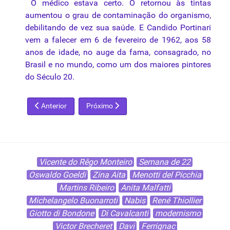
O médico estava certo. O retornou às tintas
aumentou o grau de contaminação do organismo,
debilitando de vez sua saúde. E Candido Portinari
vem a falecer em 6 de fevereiro de 1962, aos 58
anos de idade, no auge da fama, consagrado, no
Brasil e no mundo, como um dos maiores pintores
do Século 20.
Artigo anterior: Campos Ayres
Próximo artigo: Carlos Araújo
Anterior
Próximo
Vicente do Rêgo Monteiro
Semana de 22
Oswaldo Goeldi
Zina Aita
Menotti del Picchia
Martins Ribeiro
Anita Malfatti
Michelangelo Buonarroti
Nabis
René Thiollier
Giotto di Bondone
Di Cavalcanti
modernismo
Victor Brecheret
Davi
Ferrignac