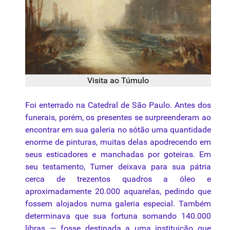
Visita ao Túmulo
Foi enterrado na Catedral de São Paulo. Antes dos
funerais, porém, os presentes se surpreenderam ao
encontrar em sua galeria no sótão uma quantidade
enorme de pinturas, muitas delas apodrecendo em
seus esticadores e manchadas por goteiras. Em
seu testamento, Turner deixava para sua pátria
cerca de trezentos quadros a óleo e
aproximadamente 20.000 aquarelas, pedindo que
fossem alojados numa galeria especial. Também
determinava que sua fortuna somando 140.000
libras — fosse destinada a uma instituição que