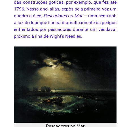
das construções góticas, por exemplo, que fez até
1796. Nesse ano, aliás, expôs pela primeira vez um
quadro a óleo,
Pescadores no Mar
— uma cena sob
a luz do luar que ilustra dramaticamente os perigos
enfrentados por pescadores durante um vendaval
próximo à ilha de Wight's Needles.
Pescadores no Mar