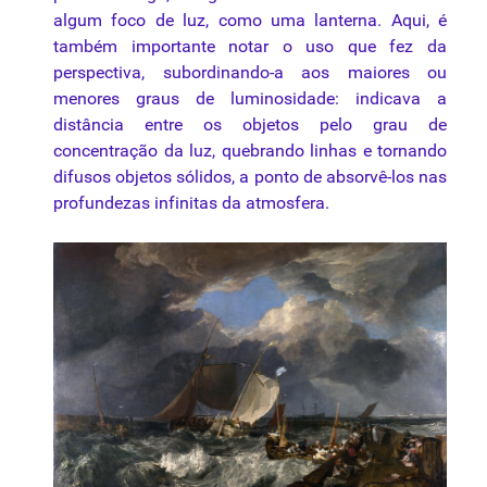
algum foco de luz, como uma lanterna. Aqui, é
também importante notar o uso que fez da
perspectiva, subordinando-a aos maiores ou
menores graus de luminosidade: indicava a
distância entre os objetos pelo grau de
concentração da luz, quebrando linhas e tornando
difusos objetos sólidos, a ponto de absorvê-los nas
profundezas infinitas da atmosfera.