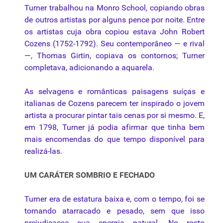
Turner trabalhou na Monro School, copiando obras
de outros artistas por alguns pence por noite. Entre
os artistas cuja obra copiou estava John Robert
Cozens (1752-1792). Seu contemporâneo — e rival
—, Thomas Girtin, copiava os contornos; Turner
completava, adicionando a aquarela.
As selvagens e românticas paisagens suíças e
italianas de Cozens parecem ter inspirado o jovem
artista a procurar pintar tais cenas por si mesmo. E,
em 1798, Turner já podia afirmar que tinha bem
mais encomendas do que tempo disponível para
realizá-las.
UM CARÁTER SOMBRIO E FECHADO
Turner era de estatura baixa e, com o tempo, foi se
tornando atarracado e pesado, sem que isso
prejudicasse sua energia natural. No rosto