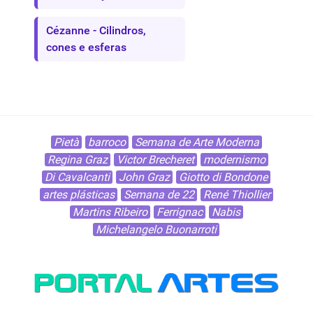
Cézanne - Cilindros,
cones e esferas
Pietà
barroco
Semana de Arte Moderna
Regina Graz
Victor Brecheret
modernismo
Di Cavalcanti
John Graz
Giotto di Bondone
artes plásticas
Semana de 22
René Thiollier
Martins Ribeiro
Ferrignac
Nabis
Michelangelo Buonarroti