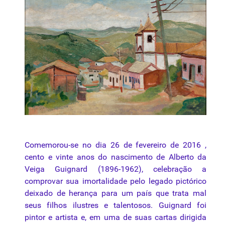
Comemorou-se no dia 26 de fevereiro de 2016 ,
cento e vinte anos do nascimento de Alberto da
Veiga Guignard (1896-1962), celebração a
comprovar sua imortalidade pelo legado pictórico
deixado de herança para um país que trata mal
seus filhos ilustres e talentosos. Guignard foi
pintor e artista e, em uma de suas cartas dirigida