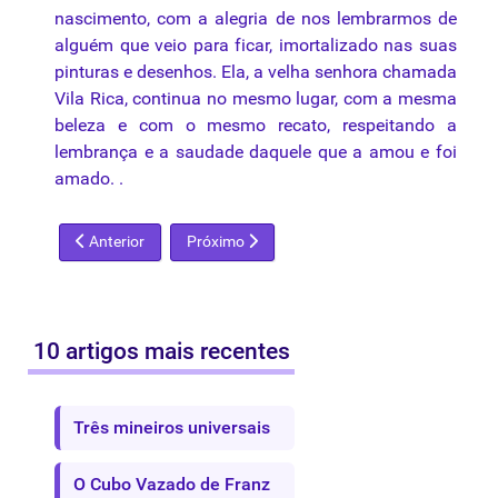
nascimento, com a alegria de nos lembrarmos de
alguém que veio para ficar, imortalizado nas suas
pinturas e desenhos. Ela, a velha senhora chamada
Vila Rica, continua no mesmo lugar, com a mesma
beleza e com o mesmo recato, respeitando a
lembrança e a saudade daquele que a amou e foi
amado. .
Artigo anterior: Conjunto Arquitetônico da Pampulha
Próximo artigo: Amadeo Lorenzato
Anterior
Próximo
10 artigos mais recentes
Três mineiros universais
O Cubo Vazado de Franz