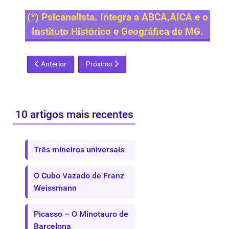
(*) Psicanalista. Integra a ABCA,AICA e o
Instituto Histórico e Geográfica de MG.
Artigo anterior: Emeric Marcier
Próximo artigo: Wanda Pimentel
Anterior
Próximo
10 artigos mais recentes
Três mineiros universais
O Cubo Vazado de Franz
Weissmann
Picasso – O Minotauro de
Barcelona