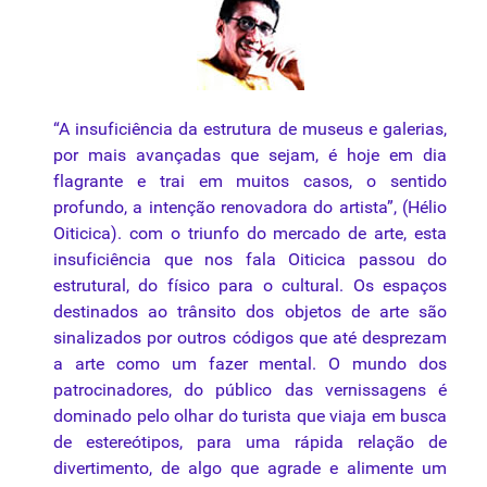
“A
insuficiência
da
estrutura
de
museus
e
galerias
,
por
mais
avançadas
que
sejam
,
é
hoje
em
dia
flagrante
e
trai
em
muitos
casos
, o
sentido
profundo
, a
intenção
renovadora
do
artista”
, (
Hélio
Oiticica
). com o
triunfo
do
mercado
de
arte
,
esta
insuficiência
que
nos
fala
Oiticica
passou
do
estrutural
, do
físico
para
o cultural.
Os
espaços
destinados
ao
trânsito
dos
objetos
de
arte
são
sinalizados
por
outros códigos
que
até desprezam
a
arte
como um fazer mental. O mundo dos
patrocinadores, do público das vernissagens
é
dominado pelo olhar do turista
que
viaja em busca
de estereótipos,
para
uma rápida relação de
divertimento, de algo
que
agrade e alimente um