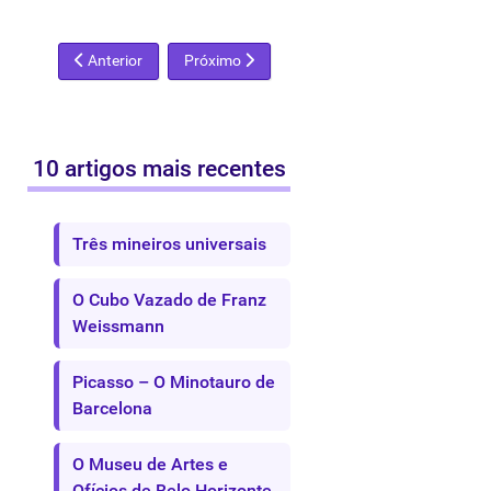
Artigo anterior: Cultura: do pensamento para o entreteniment
Próximo artigo: A Vanguarda e o Contemporân
Anterior
Próximo
10 artigos mais recentes
Três mineiros universais
O Cubo Vazado de Franz
Weissmann
Picasso – O Minotauro de
Barcelona
O Museu de Artes e
Ofícios de Belo Horizonte