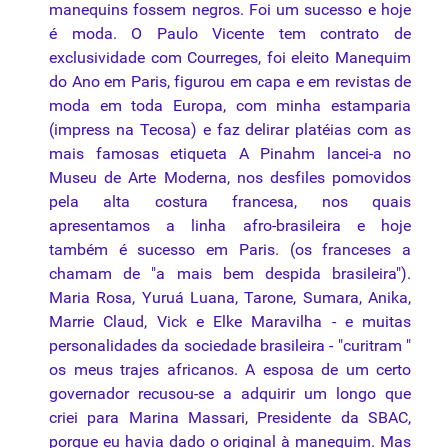
manequins fossem negros. Foi um sucesso e hoje
é moda. O Paulo Vicente tem contrato de
exclusividade com Courreges, foi eleito Manequim
do Ano em Paris, figurou em capa e em revistas de
moda em toda Europa, com minha estamparia
(impress na Tecosa) e faz delirar platéias com as
mais famosas etiqueta A Pinahm lancei-a no
Museu de Arte Moderna, nos desfiles pomovidos
pela alta costura francesa, nos quais
apresentamos a linha afro-brasileira e hoje
também é sucesso em Paris. (os franceses a
chamam de "a mais bem despida brasileira").
Maria Rosa, Yuruá Luana, Tarone, Sumara, Anika,
Marrie Claud, Vick e Elke Maravilha - e muitas
personalidades da sociedade brasileira - "curitram "
os meus trajes africanos. A esposa de um certo
governador recusou-se a adquirir um longo que
criei para
Marina
Massari, Presidente da SBAC,
porque eu havia dado o original à manequim. Mas