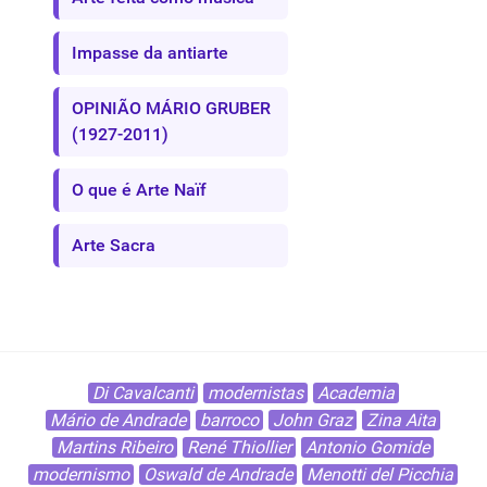
Impasse da antiarte
OPINIÃO MÁRIO GRUBER
(1927-2011)
O que é Arte Naïf
Arte Sacra
Di Cavalcanti
modernistas
Academia
Mário de Andrade
barroco
John Graz
Zina Aita
Martins Ribeiro
René Thiollier
Antonio Gomide
modernismo
Oswald de Andrade
Menotti del Picchia