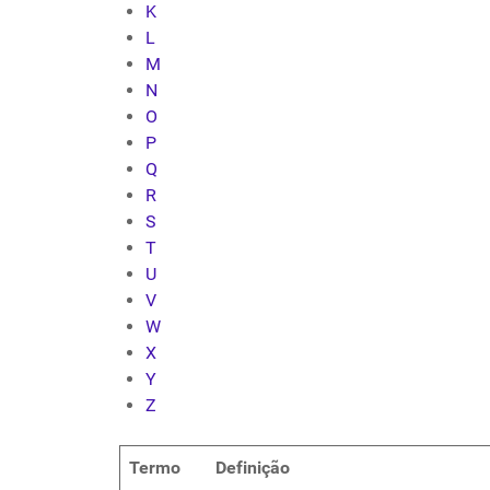
K
L
M
N
O
P
Q
R
S
T
U
V
W
X
Y
Z
Termo
Definição