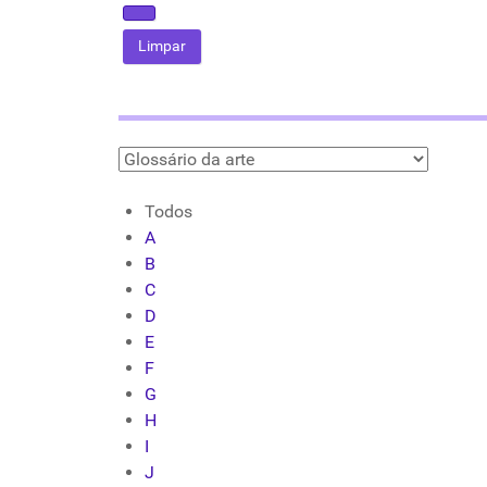
Todos
A
B
C
D
E
F
G
H
I
J