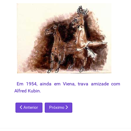
Em 1954, ainda em Viena, trava amizade com
Alfred Kubin.
Artigo anterior: Marc Chagall
Próximo artigo: Mario Gruber
Anterior
Próximo