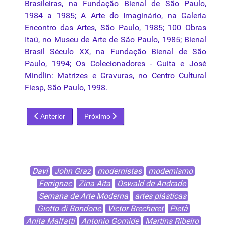
Brasileiras, na Fundação Bienal de São Paulo,
1984 a 1985; A Arte do Imaginário, na Galeria
Encontro das Artes, São Paulo, 1985; 100 Obras
Itaú, no Museu de Arte de São Paulo, 1985; Bienal
Brasil Século XX, na Fundação Bienal de São
Paulo, 1994; Os Colecionadores - Guita e José
Mindlin: Matrizes e
Gravuras
, no Centro Cultural
Fiesp, São Paulo, 1998.
Artigo anterior: Arthur Timótheo da Costa
Próximo artigo: Bruno Giorgi
Anterior
Próximo
Davi
John Graz
modernistas
modernismo
Ferrignac
Zina Aita
Oswald de Andrade
Semana de Arte Moderna
artes plásticas
Giotto di Bondone
Victor Brecheret
Pietà
Anita Malfatti
Antonio Gomide
Martins Ribeiro