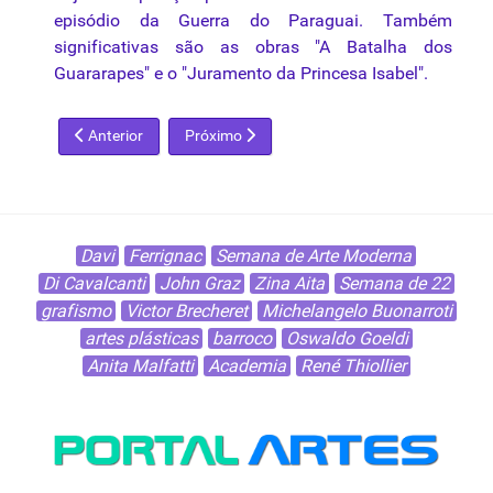
episódio da Guerra do Paraguai. Também
significativas são as obras "A Batalha dos
Guararapes" e o "Juramento da Princesa Isabel".
Artigo anterior: Ticiano
Próximo artigo: Vincent Willem Van Gogh
Anterior
Próximo
Davi
Ferrignac
Semana de Arte Moderna
Di Cavalcanti
John Graz
Zina Aita
Semana de 22
grafismo
Victor Brecheret
Michelangelo Buonarroti
artes plásticas
barroco
Oswaldo Goeldi
Anita Malfatti
Academia
René Thiollier