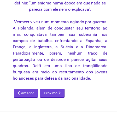
definiu: "um enigma numa época em que nada se
parecia com ele nem o explicava".
Vermeer viveu num momento agitado por guerras.
A Holanda, além de conquistar seu território ao
mar, conquistava também sua soberania nos
campos
de batalha, enfrentando a Espanha, a
França, a Inglaterra, a Suécia e a Dinamarca.
Paradoxalmente, porém, nenhum traço de
perturbação ou de desordem parece agitar seus
quadros. Delft era uma ilha de tranqüilidade
burguesa em meio ao recrutamento dos jovens
holandeses para defesa da nacionalidade.
Artigo anterior: Jean Auguste Dominique Ingres
Próximo artigo: John Constable
Anterior
Próximo