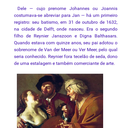
Dele — cujo prenome Johannes ou Joannis
costumava-se abreviar para Jan — há um primeiro
registro: seu batismo, em 31 de outubro de 1632,
na cidade de Delft, onde nasceu. Era o segundo
filho de Reynier Janszoon e Digna Balthasars.
Quando estava com quinze anos, seu pai adotou o
sobrenome de Van der Meer ou Ver Meer, pelo qual
seria conhecido. Reynier fora tecelão de seda, dono
de uma estalagem e também comerciante de arte.