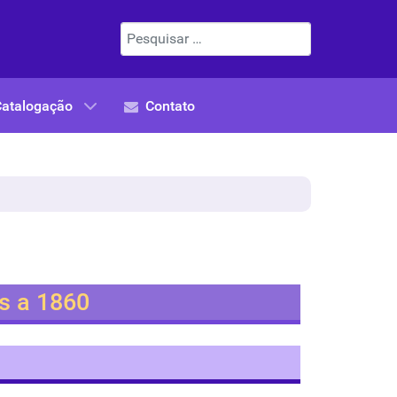
Pesquisar
Catalogação
Contato
es a 1860