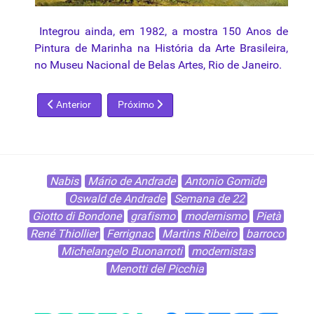
Integrou ainda, em 1982, a mostra 150 Anos de
Pintura de Marinha na História da Arte Brasileira,
no Museu Nacional de Belas Artes, Rio de Janeiro.
Artigo anterior: Antoine Watteau
Próximo artigo: Antoon van Dyck
Anterior
Próximo
Nabis
Mário de Andrade
Antonio Gomide
Oswald de Andrade
Semana de 22
Giotto di Bondone
grafismo
modernismo
Pietà
René Thiollier
Ferrignac
Martins Ribeiro
barroco
Michelangelo Buonarroti
modernistas
Menotti del Picchia