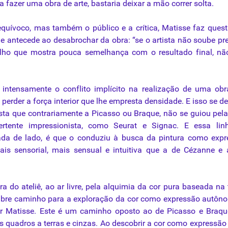
ra fazer uma obra de arte, bastaria deixar a mão correr solta.
equívoco, mas também o público e a crítica, Matisse faz ques
ue antecede ao desabrochar da obra: “se o artista não soube pr
alho que mostra pouca semelhança com o resultado final, nã
 intensamente o conflito implícito na realização de uma ob
erder a força interior que lhe empresta densidade. E isso se de
ista que contrariamente a Picasso ou Braque, não se guiou pela
ertente impressionista, como Seurat e Signac. E essa lin
xada de lado, é que o conduziu à busca da pintura como exp
is sensorial, mais sensual e intuitiva que a de Cézanne e
a do ateliê, ao ar livre, pela alquimia da cor pura baseada na 
 abre caminho para a exploração da cor como expressão autôn
por Matisse. Este é um caminho oposto ao de Picasso e Braq
s quadros a terras e cinzas. Ao descobrir a cor como expressão