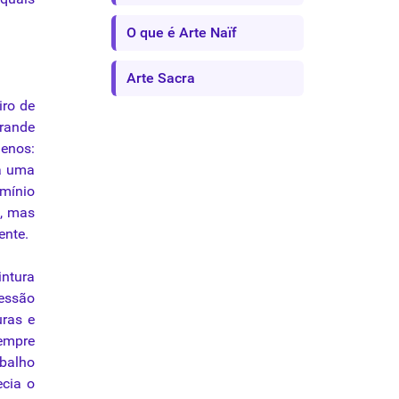
O que é Arte Naïf
Arte Sacra
iro de
grande
enos:
sa uma
omínio
a, mas
ente.
intura
ressão
uras e
sempre
abalho
ecia o