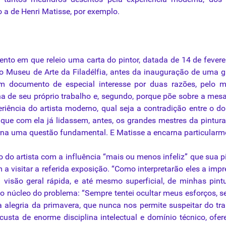
o a de Henri Matisse, por exemplo.
o em que releio uma carta do pintor, datada de 14 de fevere
r do Museu de Arte da Filadélfia, antes da inauguração de uma 
m documento de especial interesse por duas razões, pelo m
inha de seu próprio trabalho e, segundo, porque põe sobre a me
iência do artista moderno, qual seja a contradição entre o d
 que com ela já lidassem, antes, os grandes mestres da pintur
orna uma questão fundamental. E Matisse a encarna particularm
do artista com a influência “mais ou menos infeliz” que sua p
 a visitar a referida exposição. “Como interpretarão eles a imp
 visão geral rápida, e até mesmo superficial, de minhas pint
no núcleo do problema: “Sempre tentei ocultar meus esforços, 
a alegria da primavera, que nunca nos permite suspeitar do tr
custa de enorme disciplina intelectual e domínio técnico, ofer