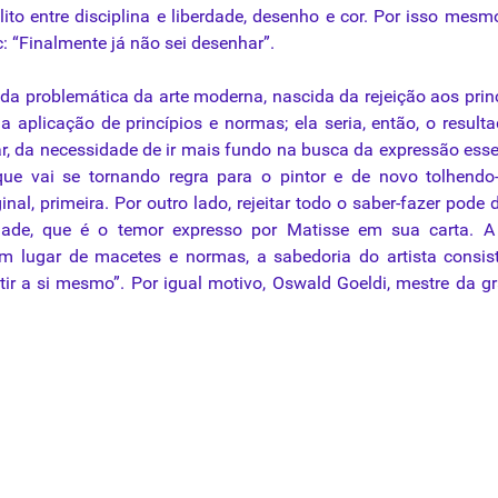
to entre disciplina e liberdade, desenho e cor. Por isso mesmo
 “Finalmente já não sei desenhar”.
 da problemática da arte moderna, nascida da rejeição aos prin
 aplicação de princípios e normas; ela seria, então, o result
r, da necessidade de ir mais fundo na busca da expressão esse
ue vai se tornando regra para o pintor e de novo tolhendo
nal, primeira. Por outro lado, rejeitar todo o saber-fazer pode 
dade, que é o temor expresso por Matisse em sua carta. A 
m lugar de macetes e normas, a sabedoria do artista consi
r a si mesmo”. Por igual motivo, Oswald Goeldi, mestre da
g
i