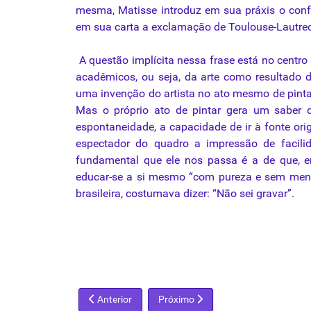
mesma, Matisse introduz em sua práxis o confli
em sua carta a exclamação de Toulouse-Lautrec:
A questão implícita nessa frase está no centro
acadêmicos, ou seja, da arte como resultado da
uma invenção do artista no ato mesmo de pinta
Mas o próprio ato de pintar gera um saber q
espontaneidade, a capacidade de ir à fonte origi
espectador do quadro a impressão de facili
fundamental que ele nos passa é a de que, e
educar-se a si mesmo “com pureza e sem menti
brasileira, costumava dizer: “Não sei gravar”.
Artigo anterior: Cuidado. Tinta fresca
Próximo artigo: De Pollock a Da Vinc
Anterior
Próximo