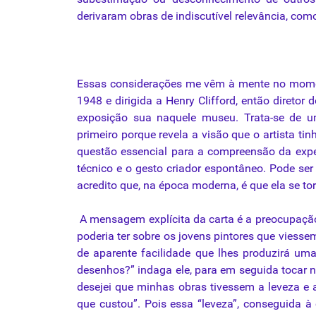
derivaram obras de indiscutível relevância, com
Essas considerações me vêm à mente no moment
1948 e dirigida a Henry Clifford, então direto
exposição sua naquele museu. Trata-se de u
primeiro porque revela a visão que o artista t
questão essencial para a compreensão da exper
técnico e o gesto criador espontâneo. Pode ser
acredito que, na época moderna, é que ela se t
A mensagem explícita da carta é a preocupação 
poderia ter sobre os jovens pintores que viessem
de aparente facilidade que lhes produzirá uma
desenhos?” indaga ele, para em seguida tocar 
desejei que minhas obras tivessem a leveza e 
que custou”. Pois essa “leveza”, conseguida à 