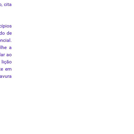
, cita
cípios
ado de
ncial.
-lhe a
dar ao
lição
ste em
ravura