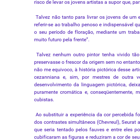
risco de levar os jovens artistas a supor que, pa
Talvez não tanto para livrar os jovens de um 
referir-se ao trabalho penoso e indispensável q
o seu período de floração, mediante um trab
muito futuro pela frente”.
Talvez nenhum outro pintor tenha vivido tão
preservasse o frescor da origem sem no entanto p
não me equivoco, à história pictórica desse art
cezanniana e, sim, por mestres de outra v
desenvolvimento da linguagem pictórica, dei
puramente cromática e, conseqüentemente, ma
cubistas.
Ao substituir a experiência da cor percebida for
dos contrastes simultâneos (Chevreul), Seurat
que seria tentado pelos fauves e entre eles 
cubificaram as figuras e reduziram a cor de seu