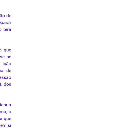
tão de
eparar
o terá
ra que
ve, se
 lição
ha de
ressão
 a dos
teoria
oma, o
ue que
 em si