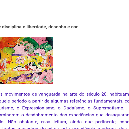
 disciplina e liberdade, desenho e cor
os
movimentos
de vanguarda na arte do século 20, habituam
aquele período a partir de algumas referências fundamentais, 
urismo, o Expressionismo, o Dadaísmo, o Suprematismo... 
terminaram o desdobramento das experiências que desaguara
o. Não obstante, essa leitura, ainda que pertinente, con
tantos meandros descritos pela experiência moderna, dos 