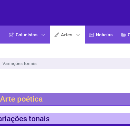
Colunistas
Artes
Notícias
Variações tonais
Arte poética
ariações tonais