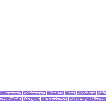
Di Cavalcanti
modernismo
Zina Aita
Pietà
Academia
Nabi
rtins Ribeiro
Ferrignac
artes plásticas
Michelangelo Buonarr