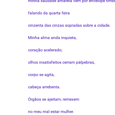
minha
saudade
amarela
vem
por
envelope
timb
falando
da
quarta
feira
cinzenta
das
cinzas
sopradas
sobre
a
cidade
.
Minha
alma
anda
inquieta
,
coração
acelerado
;
olhos
insatisfeitos
cerram
pálpebras
,
corpo
se
agita
,
cabeça
arrebenta
.
Órgãos
se
ajeitam
,
remexem
no
meu
mal
estar
mulher
.