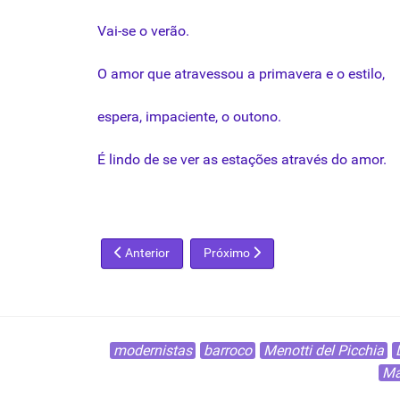
Vai-se
o
verão
.
O amor
que
atravessou
a
primavera
e o
estilo
,
espera
,
impaciente
, o
outono
.
É
lindo
de se
ver
as
estações
através
do amor.
Artigo anterior: Grito da dor sem tempo
Próximo artigo: Azul
Anterior
Próximo
modernistas
barroco
Menotti del Picchia
Ma