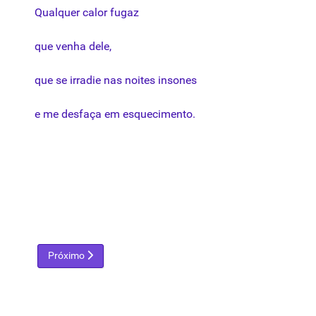
Qualquer
calor
fugaz
que
venha
dele,
que
se
irradie
nas
noites
insones
e me
desfaça
em
esquecimento
.
Próximo artigo: Miguel, Anjo
Próximo