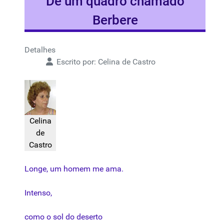
De um quadro chamado
Berbere
Detalhes
Escrito por:
Celina de Castro
Celina
de
Castro
Longe
, um
homem
me
ama
.
Intenso
,
como
o
sol
do
deserto