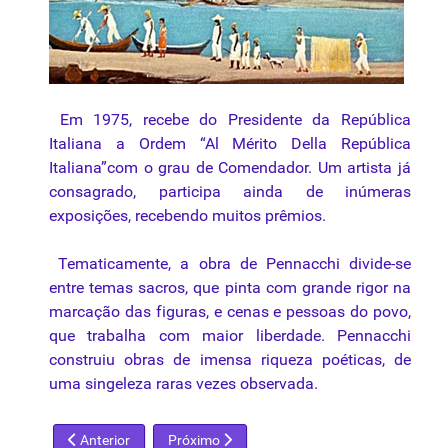
Em 1975, recebe do Presidente da República
Italiana a Ordem “Al Mérito Della República
Italiana”com o grau de Comendador. Um artista já
consagrado, participa ainda de inúmeras
exposições, recebendo muitos prêmios.
Tematicamente, a obra de Pennacchi divide-se
entre temas sacros, que pinta com grande rigor na
marcação das figuras, e cenas e pessoas do povo,
que trabalha com maior liberdade. Pennacchi
construiu obras de imensa riqueza poéticas, de
uma singeleza raras vezes observada.
Artigo anterior: Frida Kahlo
Próximo artigo: Georges Braque
Anterior
Próximo