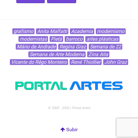
grafismo
Anita Malfatti
Academia
modernismo
modernistas
Pietà
barroco
artes plásticas
Mário de Andrade
Regina Graz
Semana de 22
Semana de Arte Moderna
Zina Aita
Vicente do Rêgo Monteiro
René Thiollier
John Graz
© 2000 - 2026 | Portal Artes
Subir