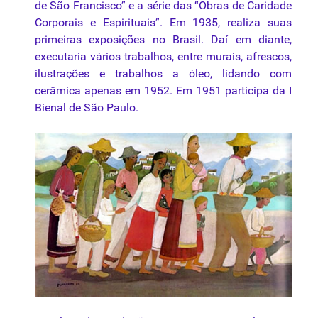
de São Francisco” e a série das “Obras de Caridade
Corporais e Espirituais”. Em 1935, realiza suas
primeiras exposições no Brasil. Daí em diante,
executaria vários trabalhos, entre murais, afrescos,
ilustrações e trabalhos a óleo, lidando com
cerâmica apenas em 1952. Em 1951 participa da I
Bienal de São Paulo.