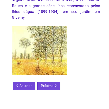
Rouen e a grande série lírica representada pelos
lírios dágua (1899-1904), em seu jardim em
Giverny.
Artigo anterior: Claude Lorrain
Próximo artigo: Diego Rodríguez de Silva y V
Anterior
Próximo