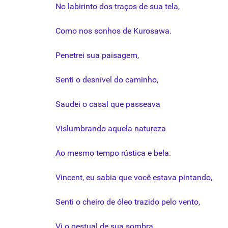
No
labirinto
dos
traços
de
sua
tela
,
Como nos
sonhos
de
Kurosawa
.
Penetrei
sua
paisagem
,
Senti
o
desnível
do caminho,
Saudei o casal
que
passeava
Vislumbrando aquela natureza
Ao mesmo tempo rústica e bela.
Vincent, eu sabia
que
você estava pintando,
Senti
o cheiro de óleo trazido pelo vento,
Vi o gestual de
sua
sombra