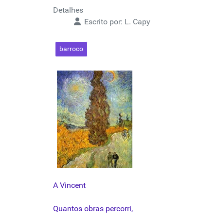
Detalhes
Escrito por:
L. Capy
barroco
A Vincent
Quantos
obras
percorri
,